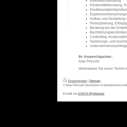
Investitionsberatung
Fördermittelberatung, Fö
Kreditwürdigkeitsprüfu
Ergebnisverbesserungs
Aufbau und Gestaltung 
Finanzplanung, Erfolgs
Beratung bei der Erstel
Buchführungskontrollen
Controlling, Kostenopti
Sanierungs- und Insolv
Unternehmensnachfolge
Ihr Ansprechpartner:
Anja Penzold
Vereinbaren Sie einen Termin mi
Druckversion
|
Sitemap
© Anja Penzold Steuerbüro & betriebswirtschaf
Erstellt mit
IONOS MyWebsite
.