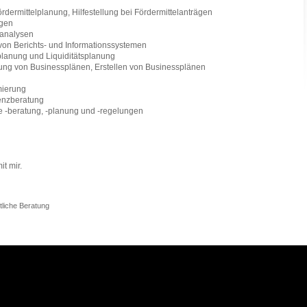
rdermittelplanung, Hilfestellung bei Fördermittelanträgen
ngen
analysen
von Berichts- und Informationssystemen
planung und Liquiditätsplanung
lung von Businessplänen, Erstellen von Businessplänen
mierung
enzberatung
 -beratung, -planung und -regelungen
t mir.
tliche Beratung