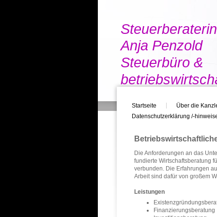
Steuerberateri
Anja Penzold
Steuerbüro &
betriebswirtsch
Startseite
Über die Kanzl
Datenschutzerklärung /-hinweis
Betriebswirtschaftlic
Die Anforderungen an das Unt
fundierte Wirtschaftsberatung 
verbunden. Die Erfahrungen au
Arbeit sind dafür von großem W
Leistungen
Existenzgründungsbera
Finanzierungsberatung