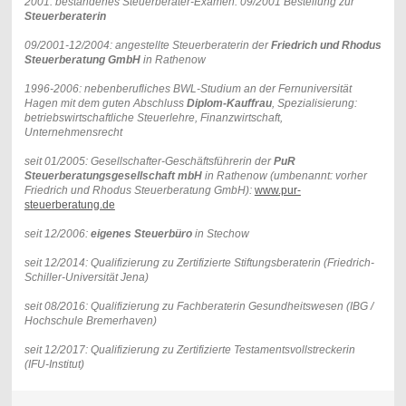
2001: bestandenes Steuerberater-Examen: 09/2001 Bestellung zur
Steuerberaterin
09/2001-12/2004: angestellte Steuerberaterin der
Friedrich und Rhodus
Steuerberatung GmbH
in Rathenow
1996-2006: nebenberufliches BWL-Studium an der Fernuniversität
Hagen mit dem guten Abschluss
Diplom-Kauffrau
, Spezialisierung:
betriebswirtschaftliche Steuerlehre, Finanzwirtschaft,
Unternehmensrecht
seit 01/2005: Gesellschafter-Geschäftsführerin der
PuR
Steuerberatungsgesellschaft mbH
in Rathenow (umbenannt: vorher
Friedrich und Rhodus Steuerberatung GmbH):
www.pur-
steuerberatung.de
seit 12/2006:
eigenes Steuerbüro
in Stechow
seit 12/2014: Qualifizierung zu Zertifizierte Stiftungsberaterin (Friedrich-
Schiller-Universität Jena)
seit 08/2016: Qualifizierung zu Fachberaterin Gesundheitswesen (IBG /
Hochschule Bremerhaven)
seit 12/2017: Qualifizierung zu Zertifizierte Testamentsvollstreckerin
(IFU-Institut)